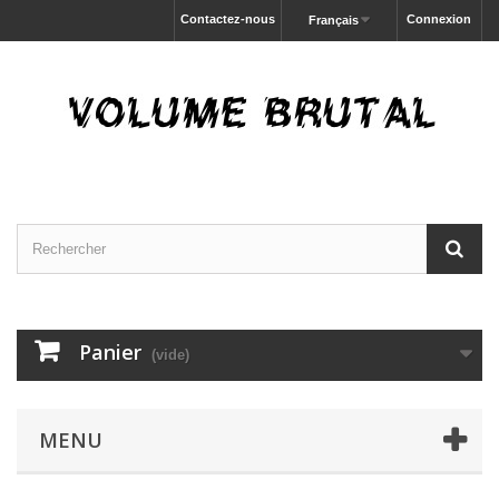
Contactez-nous
Connexion
Français
Panier
(vide)
MENU