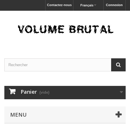
Contactez-nous
Connexion
Français
Panier
(vide)
MENU