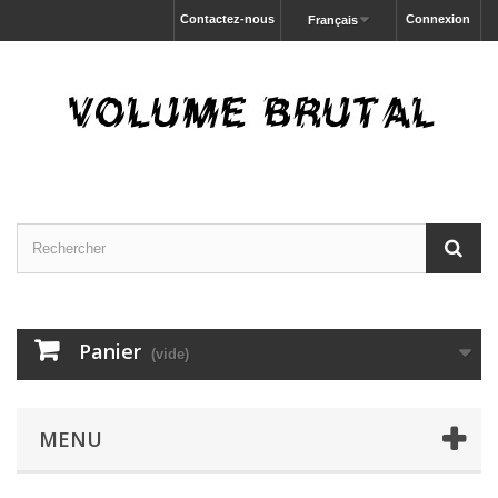
Contactez-nous
Connexion
Français
Panier
(vide)
MENU