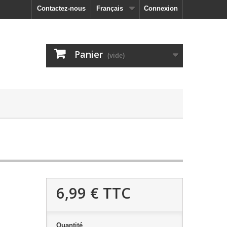
Contactez-nous
Français
Connexion
Panier
(vide)
6,99 €
TTC
Quantité