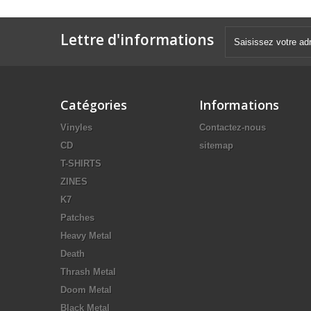
Lettre d'informations
Catégories
Informations
Vinyles
Contactez-nous
CD
sitemap
T-SHIRTS
ZINES
K7
Patches
Heavy Metal
Death
Thrash Metal
Doom Metal
Black Metal