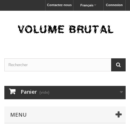
Contactez-nous
Connexion
Français
Panier
(vide)
MENU