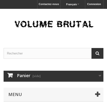
Contactez-nous
Connexion
Français
Panier
(vide)
MENU