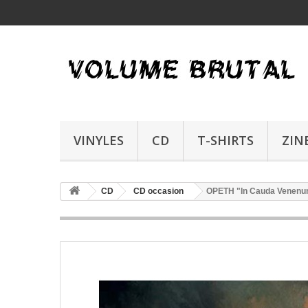
VINYLES
CD
T-SHIRTS
ZIN
CD
CD occasion
OPETH "In Cauda Venen