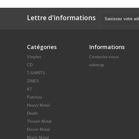
Lettre d'informations
Catégories
Informations
Vinyles
Contactez-nous
CD
sitemap
T-SHIRTS
ZINES
K7
Patches
Heavy Metal
Death
Thrash Metal
Doom Metal
Black Metal