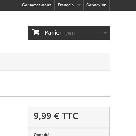
Contactez-nous
Français
Connexion
Panier
(vide)
9,99 €
TTC
Quantité