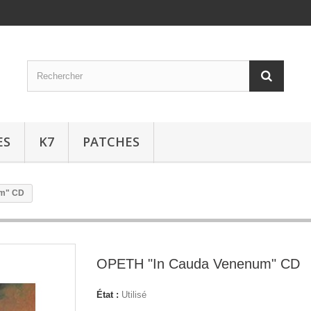
ES
K7
PATCHES
um" CD
OPETH "In Cauda Venenum" CD
État :
Utilisé