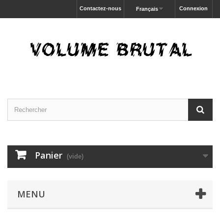
Contactez-nous
Connexion
Français
Panier
(vide)
MENU