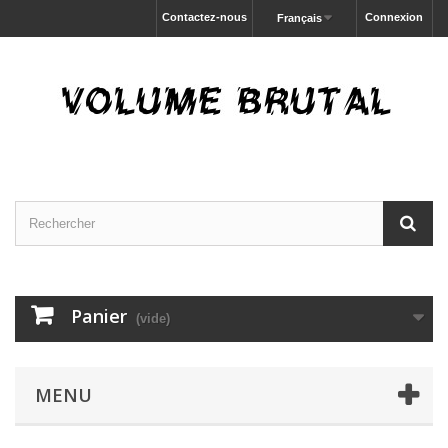
Contactez-nous
Connexion
Français
Panier
(vide)
MENU