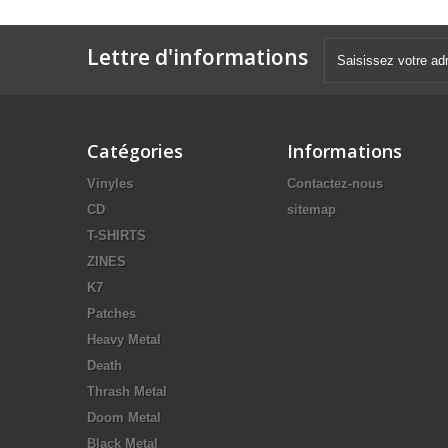
Lettre d'informations
Catégories
Informations
Vinyles
Contactez-nous
CD
sitemap
T-SHIRTS
ZINES
K7
Patches
Heavy Metal
Death
Thrash Metal
Doom Metal
Black Metal