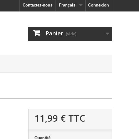
Contactez-nous
Français
Connexion
Panier
(vide)
11,99 €
TTC
Quantité