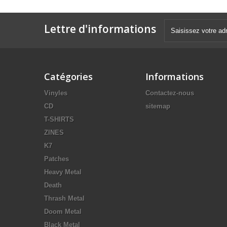
Lettre d'informations
Catégories
Informations
Vinyles
Contactez-nous
CD
sitemap
T-SHIRTS
ZINES
K7
Patches
Heavy Metal
Death
Thrash Metal
Doom Metal
Black Metal