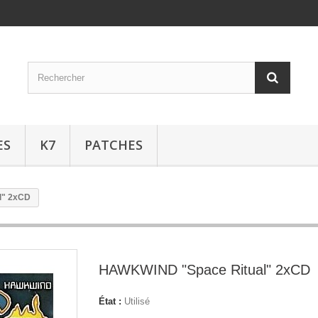
ES
K7
PATCHES
l" 2xCD
HAWKWIND "Space Ritual" 2xCD
État :
Utilisé